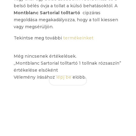
belső bélés óvja a tollat a külső behatásoktól. A
Montblanc Sartorial tolltartó
cipzáras
megoldása megakadályozza, hogy a toll kiessen
vagy megsérüljön.
Tekintse meg további
termékeinket
Még nincsenek értékelések.
„Montblanc Sartorial tolltartó 1 tollnak rózsaszín”
értékelése elsőként
Vélemény írásához
lépj be
előbb.