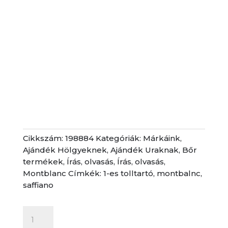
Cikkszám:
198884
Kategóriák:
Márkáink
,
Ajándék Hölgyeknek
,
Ajándék Uraknak
,
Bőr
termékek
,
Írás, olvasás
,
Írás, olvasás
,
Montblanc
Címkék:
1-es tolltartó
,
montbalnc
,
saffiano
Montblanc
Sartorial