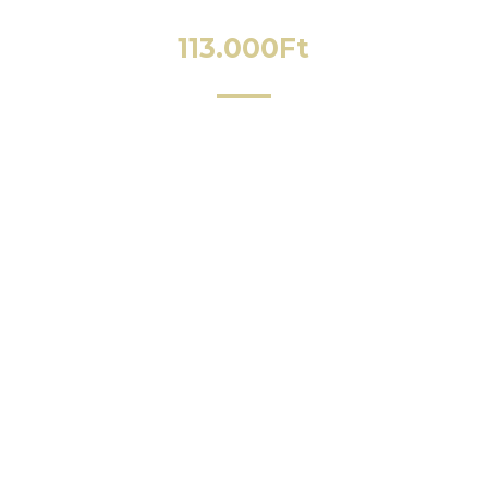
113.000
Ft