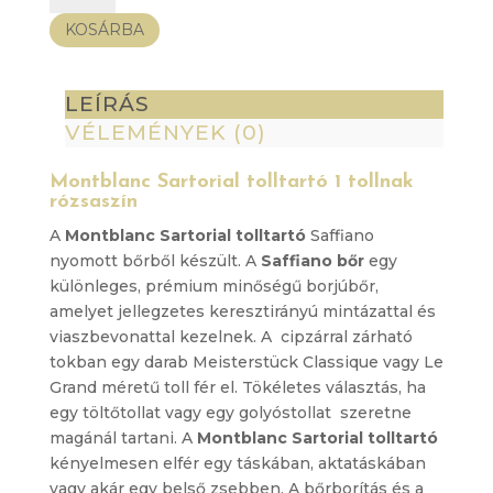
tolltartó
KOSÁRBA
1
tollnak
rózsaszín
LEÍRÁS
mennyiség
VÉLEMÉNYEK (0)
Montblanc Sartorial tolltartó 1 tollnak
rózsaszín
A
Montblanc Sartorial tolltartó
Saffiano
nyomott bőrből készült. A
Saffiano bőr
egy
különleges, prémium minőségű borjúbőr,
amelyet jellegzetes keresztirányú mintázattal és
viaszbevonattal kezelnek. A cipzárral zárható
tokban egy darab Meisterstück Classique vagy Le
Grand méretű toll fér el. Tökéletes választás, ha
egy töltőtollat vagy egy golyóstollat szeretne
magánál tartani. A
Montblanc Sartorial tolltartó
kényelmesen elfér egy táskában, aktatáskában
vagy akár egy belső zsebben. A bőrborítás és a