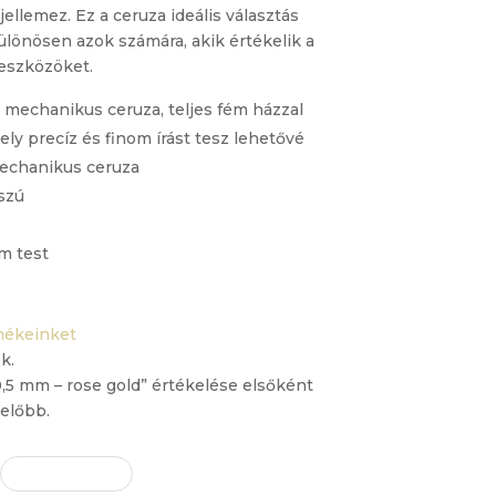
ellemez. Ez a ceruza ideális választás
lönösen azok számára, akik értékelik a
óeszközöket.
s mechanikus ceruza, teljes fém házzal
ely precíz és finom írást tesz lehetővé
mechanikus ceruza
szú
m test
mékeinket
k.
,5 mm – rose gold” értékelése elsőként
előbb.