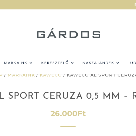
MÁRKÁINK
KERESZTELŐ
NÁSZAJÁNDÉK
JU
P
/
MÁRKÁINK
/
KAWECO
/ KAWECO AL SPORT CERUZA
 SPORT CERUZA 0,5 MM –
26.000
Ft