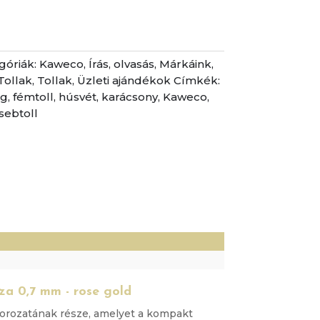
góriák:
Kaweco
,
Írás, olvasás
,
Márkáink
,
Tollak
,
Tollak
,
Üzleti ajándékok
Címkék:
ng
,
fémtoll
,
húsvét
,
karácsony
,
Kaweco
,
sebtoll
)
a 0,7 mm - rose gold
orozatának része, amelyet a kompakt