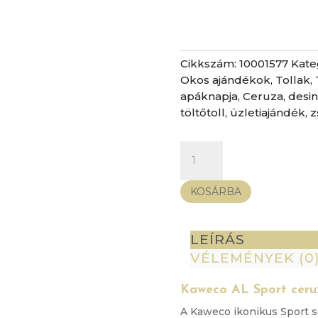
Cikkszám:
10001577
Kate
Okos ajándékok
,
Tollak
,
apáknapja
,
Ceruza
,
desi
töltőtoll
,
üzletiajándék
,
z
Kaweco
AL
Sport
KOSÁRBA
ceruza
0,5
mm
LEÍRÁS
-
VÉLEMÉNYEK (0
rose
gold
Kaweco AL Sport ceruz
mennyiség
A Kaweco ikonikus Sport s