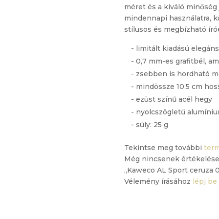
méret és a kiváló minőség j
mindennapi használatra, kü
stílusos és megbízható ír
- limitált kiadású elegán
- 0,7 mm-es grafitbél, am
- zsebben is hordható 
- mindössze 10.5 cm hos
- ezüst színű acél hegy
- nyolcszögletű alumíniu
- súly: 25 g
Tekintse meg további
ter
Még nincsenek értékelése
„Kaweco AL Sport ceruza 0
Vélemény írásához
lépj be