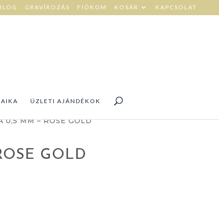
BLOG
GRAVÍROZÁS
FIÓKOM
KOSÁR
KAPCSOLAT
DAIKA
ÜZLETI AJÁNDÉKOK
 0,5 MM – ROSE GOLD
 ROSE GOLD