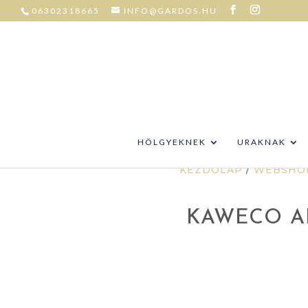
06302318665
INFO@GARDOS.HU
HÖLGYEKNEK
URAKNAK
KEZDŐLAP
/
WEBSHO
KAWECO AL