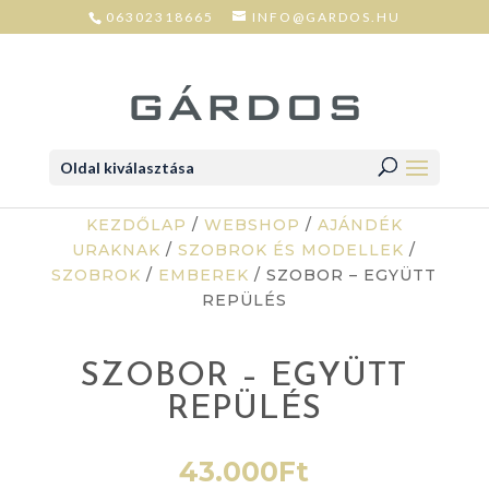
06302318665
INFO@GARDOS.HU
Oldal kiválasztása
KEZDŐLAP
/
WEBSHOP
/
AJÁNDÉK
URAKNAK
/
SZOBROK ÉS MODELLEK
/
SZOBROK
/
EMBEREK
/ SZOBOR – EGYÜTT
REPÜLÉS
SZOBOR – EGYÜTT
REPÜLÉS
43.000
Ft