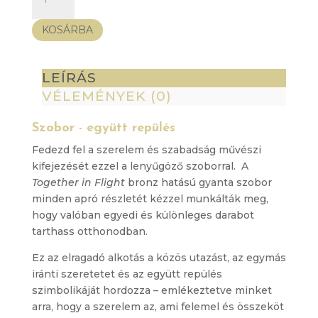
-
együtt
KOSÁRBA
repülés
mennyiség
LEÍRÁS
VÉLEMÉNYEK (0)
Szobor - együtt repülés
Fedezd fel a szerelem és szabadság művészi
kifejezését ezzel a lenyűgöző szoborral. A
Together in Flight
bronz hatású gyanta szobor
minden apró részletét kézzel munkálták meg,
hogy valóban egyedi és különleges darabot
tarthass otthonodban.
Ez az elragadó alkotás a közös utazást, az egymás
iránti szeretetet és az együtt repülés
szimbolikáját hordozza – emlékeztetve minket
arra, hogy a szerelem az, ami felemel és összeköt