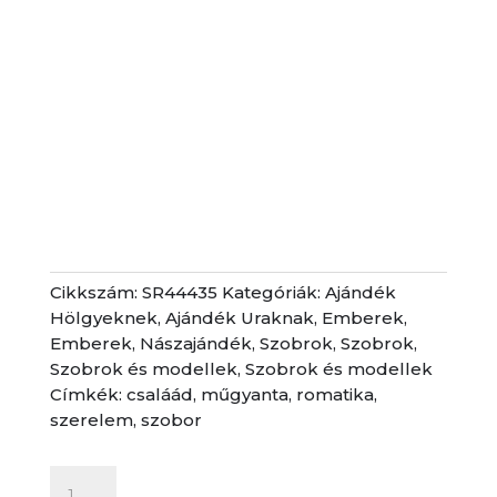
Cikkszám:
SR44435
Kategóriák:
Ajándék
Hölgyeknek
,
Ajándék Uraknak
,
Emberek
,
Emberek
,
Nászajándék
,
Szobrok
,
Szobrok
,
Szobrok és modellek
,
Szobrok és modellek
Címkék:
csaláád
,
műgyanta
,
romatika
,
szerelem
,
szobor
Szobor