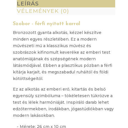
mennyiség
LEÍRÁS
VÉLEMÉNYEK (0)
Szobor - férfi nyitott karral
Bronzozott gyanta alkotás, kézzel készítve
minden egyes részletében. Ez a modern
művészeti mű a klasszikus művész és
szobrászok kifinomult keveréke az emberi test
anatómiájának és szépségének modern
látásmódjával. Ebben a plasztikus pózban a férfi
kitárja karjait, és megszabadul ruháitól és földi
kötöttségeitől.
Ez az alkotás az emberi erő, kitartás és belső
egyensúly szimbóluma – tökéletesen tükrözve a
test és lélek harmóniáját. Inspiráló darab lehet
edzőtermekben, irodákban, jógastúdiókban vagy
modern lakásokban.
- Mérete: 26 cm x 10 cm