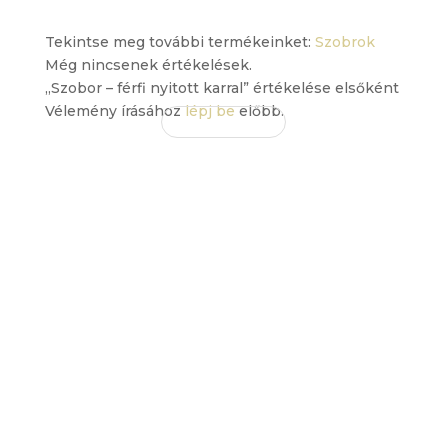
Tekintse meg további termékeinket:
Szobrok
Még nincsenek értékelések.
„Szobor – férfi nyitott karral” értékelése elsőként
Vélemény írásához
lépj be
előbb.
EZ IS
TETSZHET
ÖNNEK
Érdekelhetnek még…