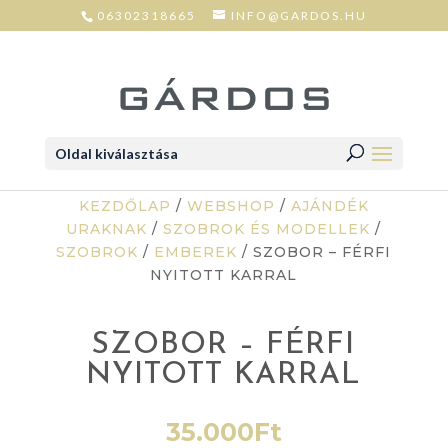
06302318665
INFO@GARDOS.HU
Oldal kiválasztása
KEZDŐLAP
/
WEBSHOP
/
AJÁNDÉK
URAKNAK
/
SZOBROK ÉS MODELLEK
/
SZOBROK
/
EMBEREK
/ SZOBOR – FÉRFI
NYITOTT KARRAL
SZOBOR – FÉRFI
NYITOTT KARRAL
35.000
Ft