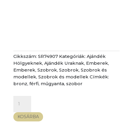
Cikkszám:
SR74907
Kategóriák:
Ajándék
Hölgyeknek
,
Ajándék Uraknak
,
Emberek
,
Emberek
,
Szobrok
,
Szobrok
,
Szobrok és
modellek
,
Szobrok és modellek
Címkék:
bronz
,
férfi
,
műgyanta
,
szobor
Szobor
-
férfi
KOSÁRBA
nyitott
karral