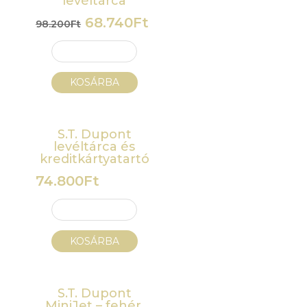
levéltárca
Original
Current
68.740
Ft
98.200
Ft
price
price
was:
is:
98.200Ft.
68.740Ft.
KOSÁRBA
S.T. Dupont
levéltárca és
kreditkártyatartó
74.800
Ft
KOSÁRBA
S.T. Dupont
MiniJet – fehér,