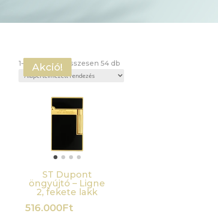
1–20 termék, összesen 54 db
Akció!
Akció!
Akció!
ST Dupont
öngyújtó – Ligne
2, fekete lakk
516.000
Ft