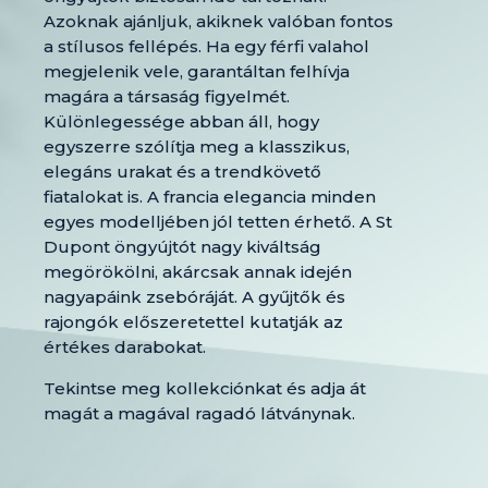
Azoknak ajánljuk, akiknek valóban fontos
a stílusos fellépés. Ha egy férfi valahol
megjelenik vele, garantáltan felhívja
magára a társaság figyelmét.
Különlegessége abban áll, hogy
egyszerre szólítja meg a klasszikus,
elegáns urakat és a trendkövető
fiatalokat is. A francia elegancia minden
egyes modelljében jól tetten érhető. A St
Dupont öngyújtót nagy kiváltság
megörökölni, akárcsak annak idején
nagyapáink zsebóráját. A gyűjtők és
rajongók előszeretettel kutatják az
értékes darabokat.
Tekintse meg kollekciónkat és adja át
magát a magával ragadó látványnak.