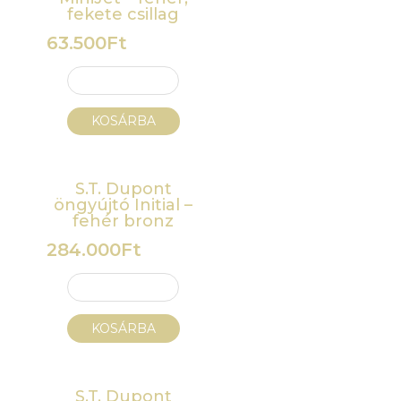
fekete csillag
63.500
Ft
KOSÁRBA
S.T. Dupont
öngyújtó Initial –
fehér bronz
284.000
Ft
KOSÁRBA
S.T. Dupont