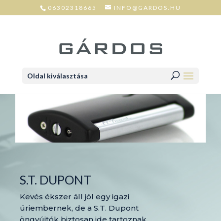
06302318665
INFO@GARDOS.HU
Oldal kiválasztása
S.T. DUPONT
Kevés ékszer áll jól egy igazi
úriembernek, de a S.T. Dupont
öngyújtók biztosan ide tartoznak.