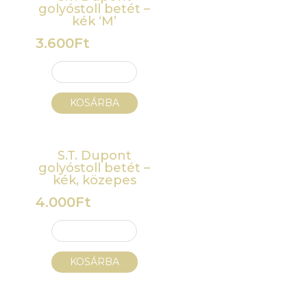
golyóstoll betét –
kék ‘M’
3.600
Ft
KOSÁRBA
S.T. Dupont
golyóstoll betét –
kék, közepes
4.000
Ft
KOSÁRBA