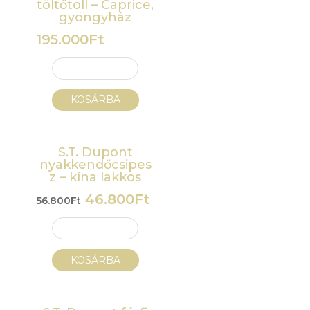
töltőtoll – Caprice,
gyöngyház
195.000
Ft
KOSÁRBA
S.T. Dupont
nyakkendőcsipes
z – kína lakkos
Original
Current
46.800
Ft
56.800
Ft
price
price
was:
is:
56.800Ft.
46.800Ft.
KOSÁRBA