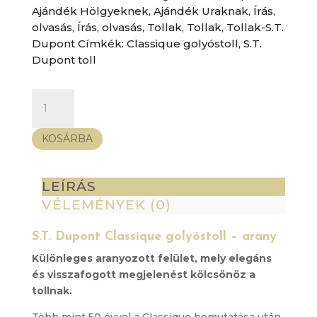
Ajándék Hölgyeknek
,
Ajándék Uraknak
,
Írás,
olvasás
,
Írás, olvasás
,
Tollak
,
Tollak
,
Tollak-S.T.
Dupont
Címkék:
Classique golyóstoll
,
S.T.
Dupont toll
S.T.
Dupont
Classique
KOSÁRBA
golyóstoll
–
arany
LEÍRÁS
mennyiség
VÉLEMÉNYEK (0)
S.T. Dupont Classique golyóstoll – arany
Különleges aranyozott felület, mely elegáns
és visszafogott megjelenést kölcsönöz a
tollnak.