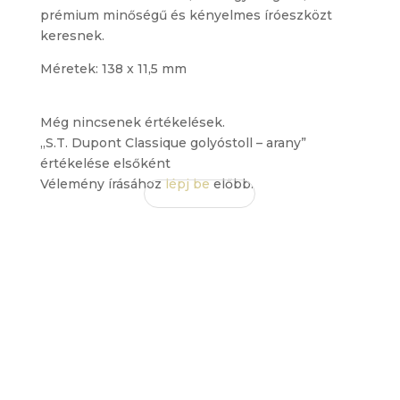
prémium minőségű és kényelmes íróeszközt
keresnek.
Méretek: 138 x 11,5 mm
Még nincsenek értékelések.
„S.T. Dupont Classique golyóstoll – arany”
értékelése elsőként
Vélemény írásához
lépj be
előbb.
EZ IS