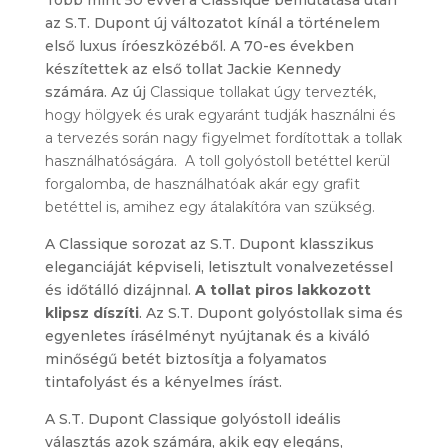
Több mint 50 évvel a Classique bemutatása után
az S.T. Dupont új változatot kínál a történelem
első luxus íróeszközéből. A 70-es években
készítettek az első tollat Jackie Kennedy
számára. Az új
Classique tollakat úgy tervezték,
hogy hölgyek és urak egyaránt tudják használni és
a tervezés során nagy figyelmet fordítottak a tollak
használhatóságára. A toll golyóstoll betéttel kerül
forgalomba, de használhatóak akár egy grafit
betéttel is, amihez egy átalakítóra van szükség.
A Classique sorozat az S.T. Dupont klasszikus
eleganciáját képviseli, letisztult vonalvezetéssel
és időtálló dizájnnal.
A tollat piros lakkozott
klipsz díszíti
. Az S.T. Dupont golyóstollak sima és
egyenletes írásélményt nyújtanak és a kiváló
minőségű betét biztosítja a folyamatos
tintafolyást és a kényelmes írást.
A S.T. Dupont Classique golyóstoll ideális
választás azok számára, akik egy elegáns,