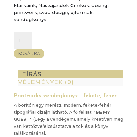
Márkáink
,
Nászajándék
Címkék:
desing
,
printwork
,
svéd design
,
újtermék
,
vendégkönyv
Printworks
vendégkönyv
-
KOSÁRBA
fekete,
fehér
mennyiség
LEÍRÁS
VÉLEMÉNYEK (0)
Printworks vendégkönyv - fekete, fehér
A borítón egy merész, modern, fekete-fehér
tipográfiai dizájn látható. A fő felirat:
"BE MY
GUEST"
(Légy a vendégem), amely kreatívan meg
van kettőzve/elcsúsztatva a tok és a könyv
találkozásánál.