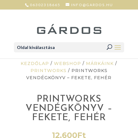
06302318665
INFO@GARDOS.HU
Oldal kiválasztása
KEZDŐLAP
/
WEBSHOP
/
MÁRKÁINK
/
PRINTWORKS
/ PRINTWORKS
VENDÉGKÖNYV – FEKETE, FEHÉR
PRINTWORKS
VENDÉGKÖNYV –
FEKETE, FEHÉR
12.600
Ft