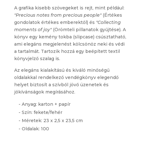
A grafika kisebb szövegeket is rejt, mint például:
"Precious notes from precious people"
(Értékes
gondolatok értékes emberektől) és
"Collecting
moments of joy"
(Örömteli pillanatok gyűjtése). A
könyv egy kemény tokba (slipcase) csúsztatható,
ami elegáns megjelenést kölcsönöz neki és védi
a tartalmát. Tartozik hozzá egy beépített textil
könyvjelző szalag is.
Az elegáns kialakítású és kiváló minőségű
oldalakkal rendelkező vendégkönyv elegendő
helyet biztosít a szívből jövő üzenetek és
jókívánságok megírásához.
- Anyag: karton + papír
- Szín: fekete/fehér
- Méretek: 23 x 2,5 x 23,5 cm
- Oldalak: 100