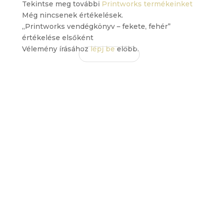
Tekintse meg további
Printworks termékeinket
Még nincsenek értékelések.
„Printworks vendégkönyv – fekete, fehér”
értékelése elsőként
Vélemény írásához
lépj be
előbb.
EZ IS
TETSZHET
ÖNNEK
Érdekelhetnek még…