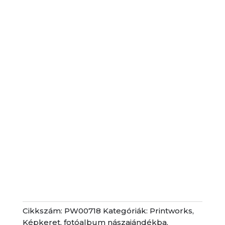
Cikkszám:
PW00718
Kategóriák:
Printworks
,
Képkeret, fotóalbum nászajándékba
,