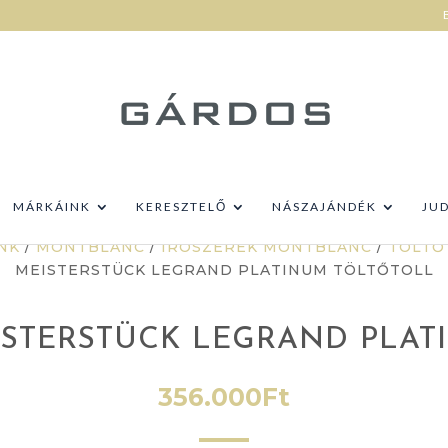
MÁRKÁINK
KERESZTELŐ
NÁSZAJÁNDÉK
JU
NK
/
MONTBLANC
/
ÍRÓSZEREK MONTBLANC
/
TÖLTŐ
MEISTERSTÜCK LEGRAND PLATINUM TÖLTŐTOLL
STERSTÜCK LEGRAND PLAT
356.000
Ft