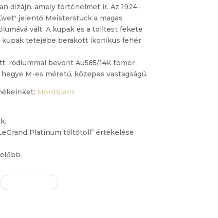
n dizájn, amely történelmet ír. Az 1924-
vet" jelentő Meisterstück a magas
lumává vált. A kupak és a tolltest fekete
 kupak tetejébe berakott ikonikus fehér
tett, ródiummal bevont Au585/14K tömör
toll hegye M-es méretű, közepes vastagságú.
mékeinket:
Montblanc
k.
eGrand Platinum töltőtoll” értékelése
előbb.