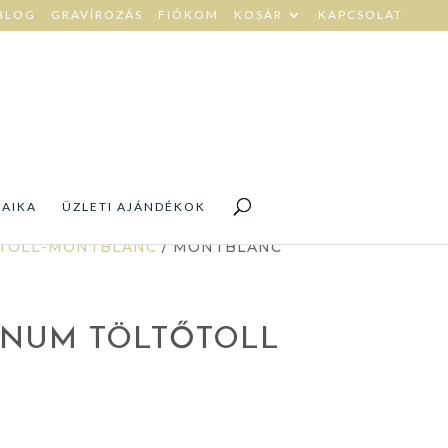
BLOG
GRAVÍROZÁS
FIÓKOM
KOSÁR
KAPCSOLAT
DAIKA
ÜZLETI AJÁNDÉKOK
TOLL-MONTBLANC
/ MONTBLANC
INUM TÖLTŐTOLL