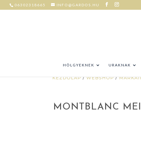
06302318665
INFO@GARDOS.HU
HÖLGYEKNEK
URAKNAK
KEZDŐLAP
/
WEBSHOP
/
MÁRKÁI
MONTBLANC MEI