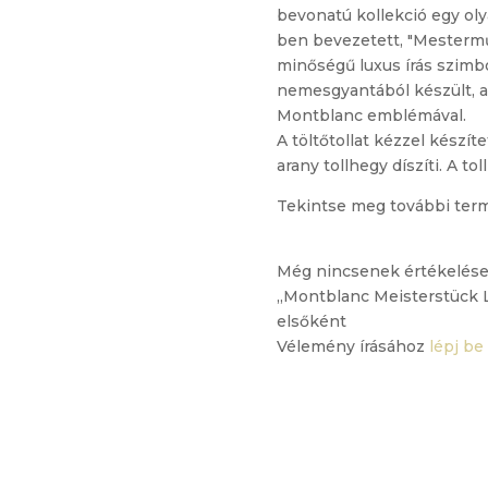
bevonatú kollekció egy olya
ben bevezetett, "Mestermű
minőségű luxus írás szimbó
nemesgyantából készült, a
Montblanc emblémával.
A töltőtollat kézzel készí
arany tollhegy díszíti. A 
Tekintse meg további ter
Még nincsenek értékelése
„Montblanc Meisterstück L
elsőként
Vélemény írásához
lépj be