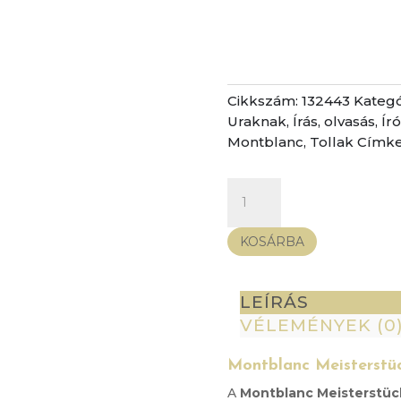
Cikkszám:
132443
Kategó
Uraknak
,
Írás, olvasás
,
Ír
Montblanc
,
Tollak
Címke
Montblanc
Meisterstück
LeGrand
KOSÁRBA
Platinum
töltőtoll
mennyiség
LEÍRÁS
VÉLEMÉNYEK (0
Montblanc Meisterstüc
A
Montblanc Meisterstück