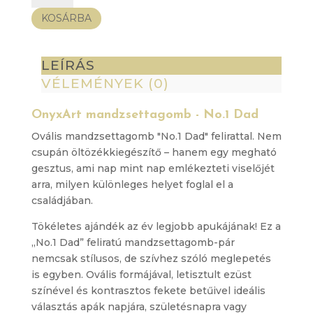
-
KOSÁRBA
No.1
Dad
mennyiség
LEÍRÁS
VÉLEMÉNYEK (0)
OnyxArt mandzsettagomb - No.1 Dad
Ovális mandzsettagomb "No.1 Dad" felirattal. Nem
csupán öltözékkiegészítő – hanem egy megható
gesztus, ami nap mint nap emlékezteti viselőjét
arra, milyen különleges helyet foglal el a
családjában.
Tökéletes ajándék az év legjobb apukájának! Ez a
„No.1 Dad” feliratú mandzsettagomb-pár
nemcsak stílusos, de szívhez szóló meglepetés
is egyben. Ovális formájával, letisztult ezüst
színével és kontrasztos fekete betűivel ideális
választás apák napjára, születésnapra vagy