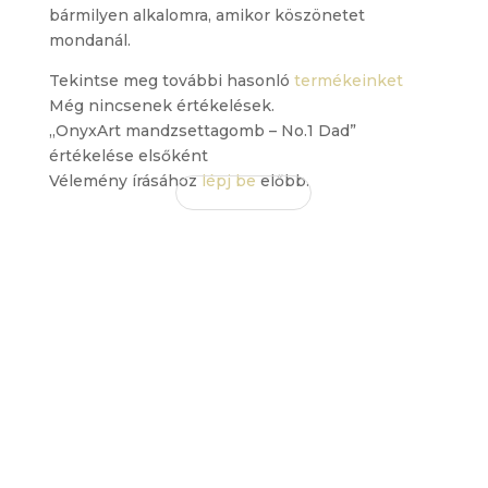
bármilyen alkalomra, amikor köszönetet
mondanál.
Tekintse meg további hasonló
termékeinket
Még nincsenek értékelések.
„OnyxArt mandzsettagomb – No.1 Dad”
értékelése elsőként
Vélemény írásához
lépj be
előbb.
EZ IS
TETSZHET
ÖNNEK