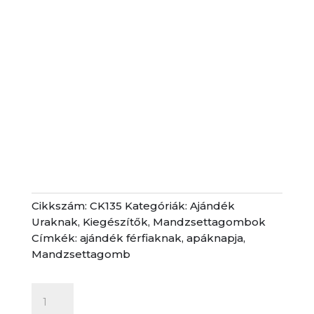
Cikkszám:
CK135
Kategóriák:
Ajándék
Uraknak
,
Kiegészítők
,
Mandzsettagombok
Címkék:
ajándék férfiaknak
,
apáknapja
,
Mandzsettagomb
OnyxArt
mandzsettagomb