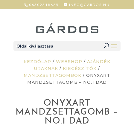
06302318665
INFO@GARDOS.HU
Oldal kiválasztása
KEZDŐLAP
/
WEBSHOP
/
AJÁNDÉK
URAKNAK
/
KIEGÉSZÍTŐK
/
MANDZSETTAGOMBOK
/ ONYXART
MANDZSETTAGOMB – NO.1 DAD
ONYXART
MANDZSETTAGOMB –
NO.1 DAD