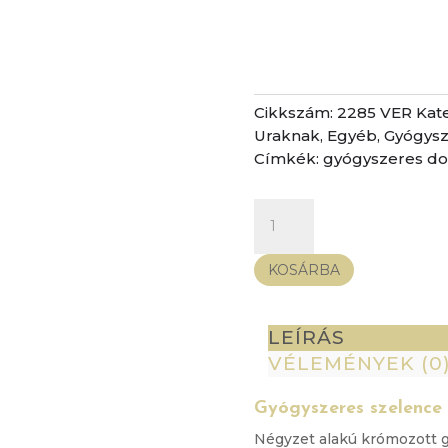
Cikkszám:
2285 VER
Kat
Uraknak
,
Egyéb
,
Gyógys
Címkék:
gyógyszeres d
Gyógyszeres
szelence
-
KOSÁRBA
3
részes
mennyiség
LEÍRÁS
VÉLEMÉNYEK (0
Gyógyszeres szelence -
Négyzet alakú krómozott g