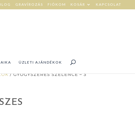
BLOG
GRAVÍROZÁS
FIÓKOM
KOSÁR
KAPCSOLAT
DAIKA
ÜZLETI AJÁNDÉKOK
ZOK
/ GYÓGYSZERES SZELENCE – 3
SZES