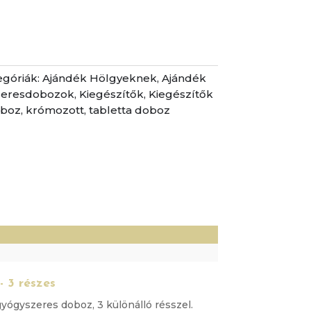
egóriák:
Ajándék Hölgyeknek
,
Ajándék
zeresdobozok
,
Kiegészítők
,
Kiegészítők
oboz
,
krómozott
,
tabletta doboz
)
 3 részes
yógyszeres doboz, 3 különálló résszel.