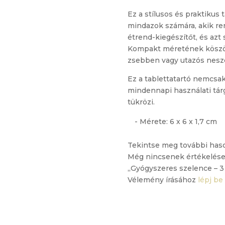
Ez a stílusos és praktikus 
mindazok számára, akik r
étrend-kiegészítőt, és az
Kompakt méretének köszö
zsebben vagy utazós nesz
Ez a tablettatartó nemcsak
mindennapi használati tárg
tükrözi.
- Mérete: 6 x 6 x 1,7 cm
Tekintse meg további has
Még nincsenek értékelése
„Gyógyszeres szelence – 3
Vélemény írásához
lépj be