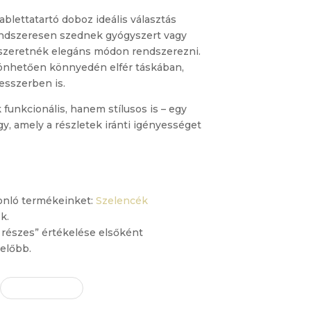
tablettatartó doboz ideális választás
endszeresen szednek gyógyszert vagy
t szeretnék elegáns módon rendszerezni.
nhetően könnyedén elfér táskában,
esszerben is.
 funkcionális, hanem stílusos is – egy
y, amely a részletek iránti igényességet
onló termékeinket:
Szelencék
k.
 részes” értékelése elsőként
előbb.