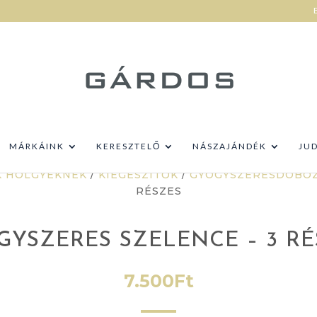
MÁRKÁINK
KERESZTELŐ
NÁSZAJÁNDÉK
JU
K HÖLGYEKNEK
/
KIEGÉSZÍTŐK
/
GYÓGYSZERESDOBO
RÉSZES
GYSZERES SZELENCE – 3 RÉ
7.500
Ft