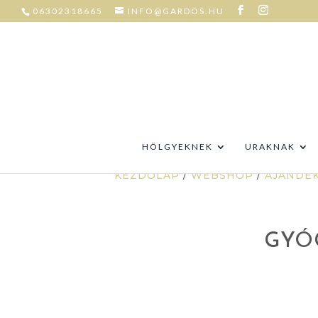
06302318665
INFO@GARDOS.HU
HÖLGYEKNEK
URAKNAK
KEZDŐLAP
/
WEBSHOP
/
AJÁNDÉ
GYÓ