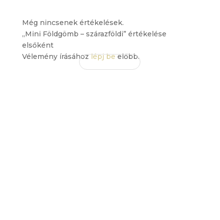
Még nincsenek értékelések.
„Mini Földgömb – szárazföldi” értékelése
elsőként
Vélemény írásához
lépj be
előbb.
EZ IS
TETSZHET
ÖNNEK
Érdekelhetnek még…