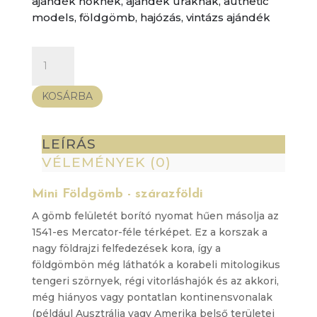
ajándék nőknek
,
ajándék uraknak
,
authetic
models
,
földgömb
,
hajózás
,
vintázs ajándék
Mini
Földgömb
-
KOSÁRBA
szárazföldi
mennyiség
LEÍRÁS
VÉLEMÉNYEK (0)
Mini Földgömb - szárazföldi
A gömb felületét borító nyomat hűen másolja az
1541-es Mercator-féle térképet. Ez a korszak a
nagy földrajzi felfedezések kora, így a
földgömbön még láthatók a korabeli mitologikus
tengeri szörnyek, régi vitorláshajók és az akkori,
még hiányos vagy pontatlan kontinensvonalak
(például Ausztrália vagy Amerika belső területei