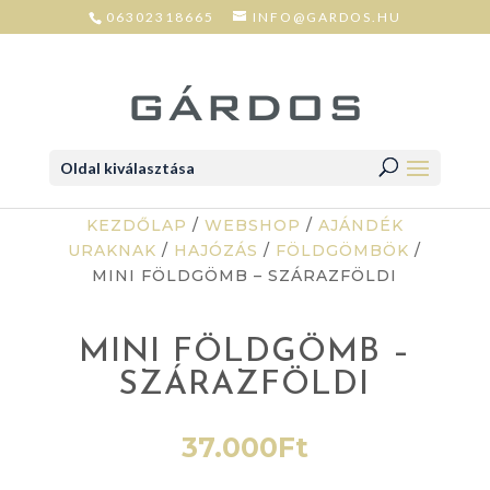
06302318665
INFO@GARDOS.HU
Oldal kiválasztása
KEZDŐLAP
/
WEBSHOP
/
AJÁNDÉK
URAKNAK
/
HAJÓZÁS
/
FÖLDGÖMBÖK
/
MINI FÖLDGÖMB – SZÁRAZFÖLDI
MINI FÖLDGÖMB –
SZÁRAZFÖLDI
37.000
Ft