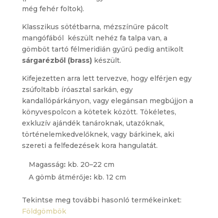
még fehér foltok).
Klasszikus sötétbarna, mézszínűre pácolt
mangófából készült nehéz fa talpa van, a
gömböt tartó félmeridián gyűrű pedig antikolt
sárgarézből (brass)
készült.
Kifejezetten arra lett tervezve, hogy elférjen egy
zsúfoltabb íróasztal sarkán, egy
kandallópárkányon, vagy elegánsan megbújjon a
könyvespolcon a kötetek között. Tökéletes,
exkluzív ajándék tanároknak, utazóknak,
történelemkedvelőknek, vagy bárkinek, aki
szereti a felfedezések kora hangulatát.
Magasság
:
kb. 20–22 cm
A gömb átmérője
:
kb. 12 cm
Tekintse meg további hasonló termékeinket:
Földgömbök