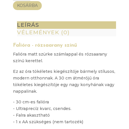
rózsaarany
KOSÁRBA
színű
mennyiség
LEÍRÁS
VÉLEMÉNYEK (0)
Falióra - rózsaarany színű
Falióra matt szürke számlappal és rózsaarany
színű kerettel.
Ez az óra tökéletes kiegészítője bármely stílusos,
modern otthonnak. A 30 cm átmérőjű óra
tökéletes kiegészítője egy nagy konyhának vagy
nappalinak.
- 30 cm-es falióra
- Ultraprecíz kvarc, csendes.
- Falra akasztható
- 1 x AA szükséges (nem tartozék)