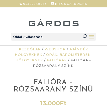
06302318665
INFO@GARDOS.HU
Oldal kiválasztása
KEZDŐLAP
/
WEBSHOP
/
AJÁNDÉK
HÖLGYEKNEK
/
ÓRÁK, BAROMÉTEREK-
HÖLGYEKNEK
/
FALIÓRÁK
/ FALIÓRA –
RÓZSAARANY SZÍNŰ
FALIÓRA –
RÓZSAARANY SZÍNŰ
13.000
Ft