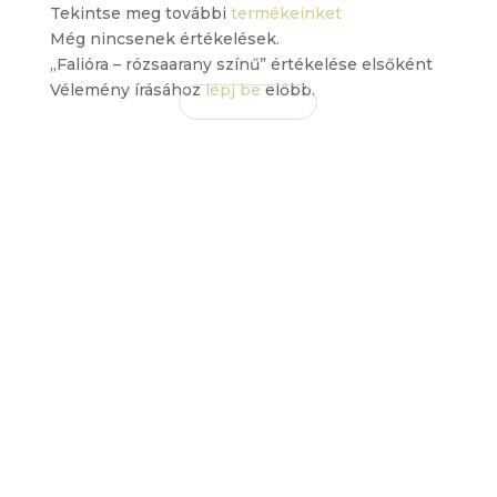
Tekintse meg további
termékeinket
Még nincsenek értékelések.
„Falióra – rózsaarany színű” értékelése elsőként
Vélemény írásához
lépj be
előbb.
EZ IS
TETSZHET
ÖNNEK
Érdekelhetnek még…
Philippi cédulatartó –