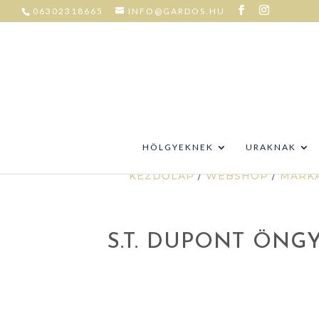
06302318665
INFO@GARDOS.HU
HÖLGYEKNEK
URAKNAK
KEZDŐLAP
/
WEBSHOP
/
MÁRK
S.T. DUPONT ÖNG