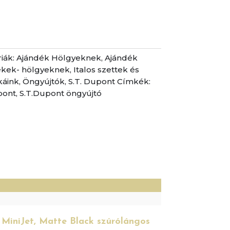
iák:
Ajándék Hölgyeknek
,
Ajándék
ékek- hölgyeknek
,
Italos szettek és
káink
,
Öngyújtók
,
S.T. Dupont
Címkék:
pont
,
S.T.Dupont öngyújtó
)
 MiniJet, Matte Black szúrólángos