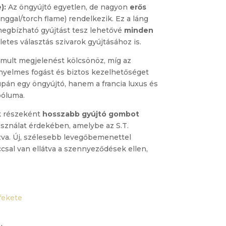
):
Az öngyújtó egyetlen, de nagyon
erős
ánggal/torch flame) rendelkezik. Ez a láng
megbízható gyújtást tesz lehetővé
minden
etes választás szivarok gyújtásához is.
nomult megjelenést kölcsönöz, míg az
nyelmes fogást és biztos kezelhetőséget
upán egy öngyújtó, hanem a francia luxus és
bóluma.
k részeként
hosszabb gyújtó gombot
ználat érdekében, amelybe az S.T.
zva. Új, szélesebb levegőbemenettel
csal van ellátva a szennyeződések ellen,
fekete