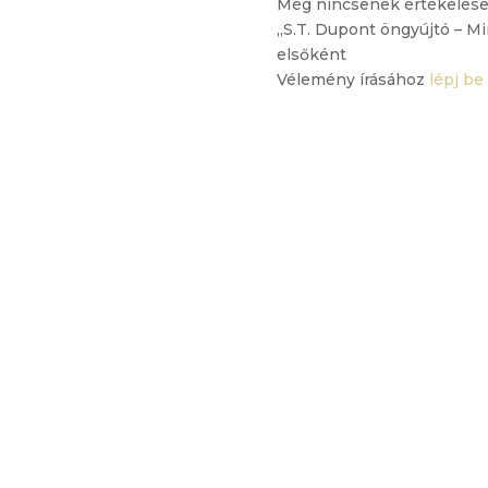
Még nincsenek értékelése
„S.T. Dupont öngyújtó – Mi
elsőként
Vélemény írásához
lépj be