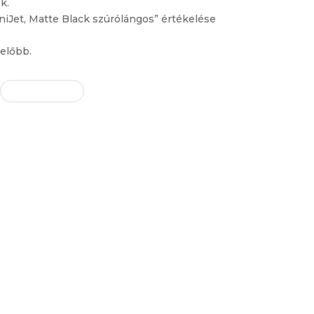
k.
niJet, Matte Black szúrólángos” értékelése
előbb.