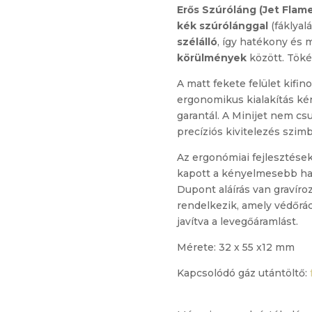
Erős Szúróláng (Jet Flame
kék szúrólánggal
(fáklyal
szélálló
, így hatékony és 
körülmények
között. Tökél
A matt fekete felület kifi
ergonomikus kialakítás ké
garantál. A Minijet nem cs
precíziós kivitelezés szim
Az ergonómiai fejlesztése
kapott a kényelmesebb has
Dupont aláírás van gravíro
rendelkezik, amely védőrác
javítva a levegőáramlást.
Mérete: 32 x 55 x12 mm
Kapcsolódó gáz utántöltő: