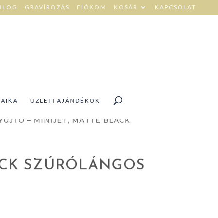
BLOG
GRAVÍROZÁS
FIÓKOM
KOSÁR
KAPCSOLAT
DAIKA
ÜZLETI AJÁNDÉKOK
YÚJTÓ – MINIJET, MATTE BLACK
LACK SZÚRÓLÁNGOS