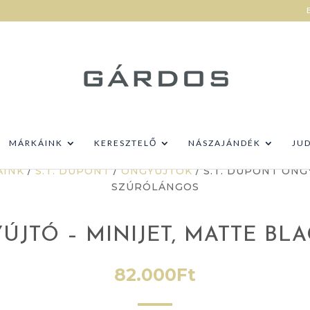
MÁRKÁINK
KERESZTELŐ
NÁSZAJÁNDÉK
JU
ÁINK
/
S.T. DUPONT
/
ÖNGYÚJTÓK
/ S.T. DUPONT ÖNG
SZÚRÓLÁNGOS
YÚJTÓ – MINIJET, MATTE B
82.000
Ft