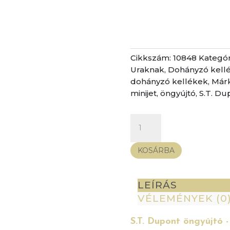
Cikkszám:
10848
Kategór
Uraknak
,
Dohányzó kell
dohányzó kellékek
,
Már
minijet
,
öngyújtó
,
S.T. Du
S.T.
Dupont
öngyújtó
KOSÁRBA
-
MiniJet,
Matte
LEÍRÁS
Black
VÉLEMÉNYEK (0
szúrólángos
mennyiség
S.T. Dupont öngyújtó -