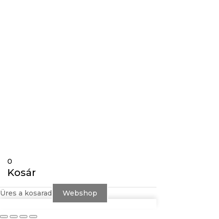
Gravírozás
Követés
Követés
0
Kosár
Üres a kosarad
Webshop