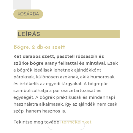
2
db-
KOSÁRBA
os
szett
mennyiség
LEÍRÁS
Bögre, 2 db-os szett
Két darabos szett, pasztell rózsaszín és
szürke bögre arany felirattal és mintával.
Ezek
a bögrék ideálisak lehetnek ajándékként
pároknak, különösen azoknak, akik humorosak
és értékelik az egyedi tárgyakat. A bögrepár
szimbolizálhatja a pár összetartozását és
egységét. A bögrék praktikusak és mindennapi
használatra alkalmasak, így az ajándék nem csak
szép, hanem hasznos is.
Tekintse meg további
termékeinket