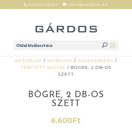
06302318665
INFO@GARDOS.HU
Oldal kiválasztása
KEZDŐLAP
/
WEBSHOP
/
NÁSZAJÁNDÉK
/
TERÍTETT ASZTAL
/ BÖGRE, 2 DB-OS
SZETT
BÖGRE, 2 DB-OS
SZETT
6.600
Ft