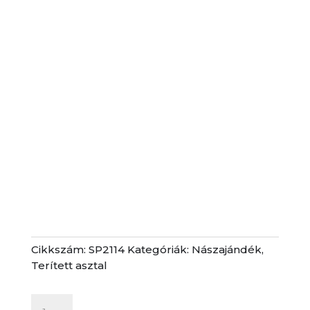
Cikkszám:
SP2114
Kategóriák:
Nászajándék
,
Terített asztal
Bögre,