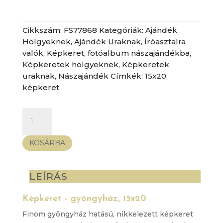
Cikkszám:
FS77868
Kategóriák:
Ajándék
Hölgyeknek
,
Ajándék Uraknak
,
Íróasztalra
valók
,
Képkeret, fotóalbum nászajándékba
,
Képkeretek hölgyeknek
,
Képkeretek
uraknak
,
Nászajándék
Címkék:
15x20
,
képkeret
Képkeret
-
gyöngyház,
KOSÁRBA
15x20
mennyiség
LEÍRÁS
Képkeret - gyöngyház, 15x20
Finom gyöngyház hatású, nikkelezett képkeret