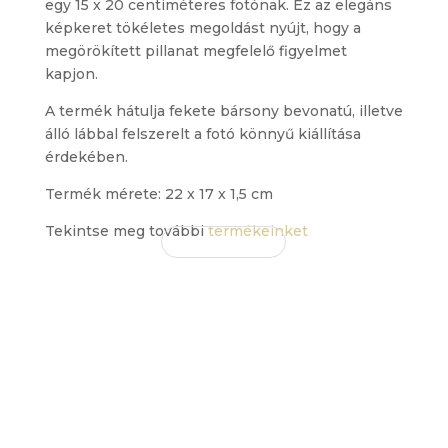
egy 15 x 20 centiméteres fotónak. Ez az elegáns
képkeret tökéletes megoldást nyújt, hogy a
megörökített pillanat megfelelő figyelmet
kapjon.
A termék hátulja fekete bársony bevonatú, illetve
álló lábbal felszerelt a fotó könnyű kiállítása
érdekében.
Termék mérete: 22 x 17 x 1,5 cm
Tekintse meg további
termékeinket