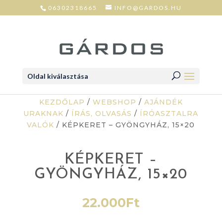
06302318665
INFO@GARDOS.HU
Oldal kiválasztása
KEZDŐLAP
/
WEBSHOP
/
AJÁNDÉK
URAKNAK
/
ÍRÁS, OLVASÁS
/
ÍRÓASZTALRA
VALÓK
/ KÉPKERET – GYÖNGYHÁZ, 15×20
KÉPKERET –
GYÖNGYHÁZ, 15×20
22.000
Ft