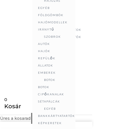
HAJÓZÁS
KIEGÉSZÍTŐK
EGYÉB
EGYÉB
Nyitvatartás:
FÖLDGÖMBÖK
KIEGÉSZÍTŐK
Hétfő, Szerda,
HAJÓMODELLEK
HÖLGYEKNEK
Péntek 10:00-14:00
IRÁNYTŰ
GYÓGYSZERESDOBOZOK
SZOBROK
NÉVJEGYKÁRTYATARTÓK
Kedd, Csütörtök
AUTÓK
ÜDVÖZLŐKÁRTYÁK
12:00-18:00
HAJÓK
ZSEBTÜKRÖK,
Szombat, Vasárnap
REPÜLŐK
KULCSTARTÓK
ZÁRVA
ÁLLATOK
SZOBROK
EMBEREK
AUTÓK
BOTOK
HAJÓK
BOTOK
REPÜLŐK
CIPŐKANALAK
ÁLLATOK
0
SÉTAPÁLCÁK
EMBEREK
Kosár
EGYÉB
TERÍTETT
BANKKÁRTYATARTÓK
ASZTAL
Üres a kosarad
Webshop
KÉPKERETEK
GYERTYÁK,