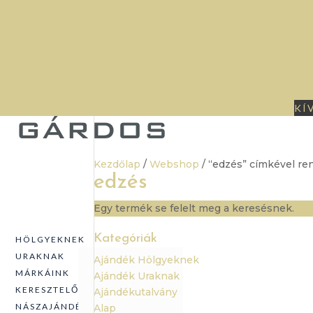
06302318665
INFO@GARDOS.HU
FACEBOOK
INSTAGRAM
FACEBOOK
INSTAGRAM
BLOG
GRAVÍROZÁS
FIÓKOM
KOSÁR
KÍ
Kezdőlap
/
Webshop
/ “edzés” címkével r
edzés
Egy termék se felelt meg a keresésnek.
Kategóriák
HÖLGYEKNEK
URAKNAK
Ajándék Hölgyeknek
MÁRKÁINK
Ajándék Uraknak
EZÜST
KERESZTELŐ
Ajándékutalvány
EZÜST
ÉKSZEREK
NÁSZAJÁNDÉK
Alap
TÁRGYAK
GYERTYATARTÓK